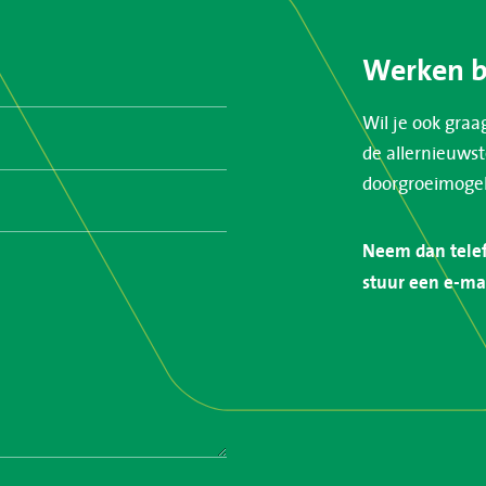
Werken b
Wil je ook graa
de allernieuwst
doorgroeimoge
Neem dan telef
stuur een e-ma