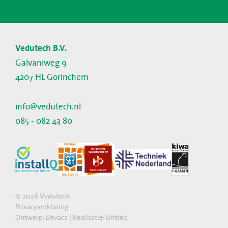
Vedutech B.V.
Galvaniweg 9
4207 HL Gorinchem
info@vedutech.nl
085 - 082 43 80
©
2026
Vedutech
Privacyverklaring
Ontwerp:
Devaca
| Realisatie:
Untied