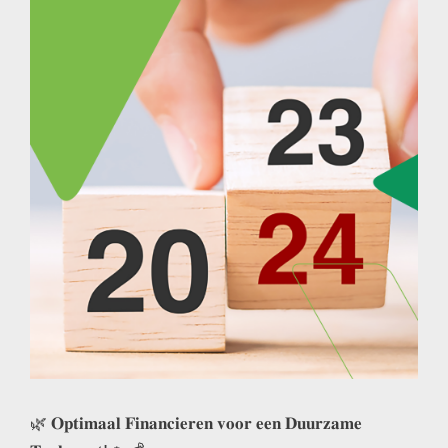
🌿 𝐎𝐩𝐭𝐢𝐦𝐚𝐚𝐥 𝐅𝐢𝐧𝐚𝐧𝐜𝐢𝐞𝐫𝐞𝐧 𝐯𝐨𝐨𝐫 𝐞𝐞𝐧 𝐃𝐮𝐮𝐫𝐳𝐚𝐦𝐞