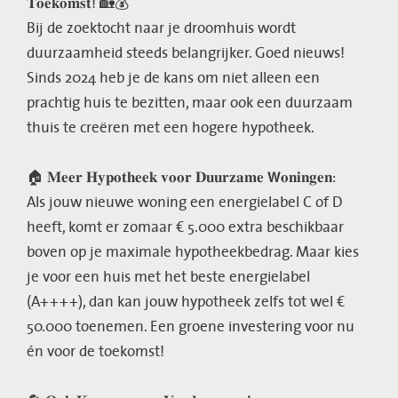
𝐓𝐨𝐞𝐤𝐨𝐦𝐬𝐭! 🏡💰
Bij de zoektocht naar je droomhuis wordt
duurzaamheid steeds belangrijker. Goed nieuws!
Sinds 2024 heb je de kans om niet alleen een
prachtig huis te bezitten, maar ook een duurzaam
thuis te creëren met een hogere hypotheek.
🏠 𝐌𝐞𝐞𝐫 𝐇𝐲𝐩𝐨𝐭𝐡𝐞𝐞𝐤 𝐯𝐨𝐨𝐫 𝐃𝐮𝐮𝐫𝐳𝐚𝐦𝐞 𝗪𝐨𝐧𝐢𝐧𝐠𝐞𝐧:
Als jouw nieuwe woning een energielabel C of D
heeft, komt er zomaar € 5.000 extra beschikbaar
boven op je maximale hypotheekbedrag. Maar kies
je voor een huis met het beste energielabel
(A++++), dan kan jouw hypotheek zelfs tot wel €
50.000 toenemen. Een groene investering voor nu
én voor de toekomst!