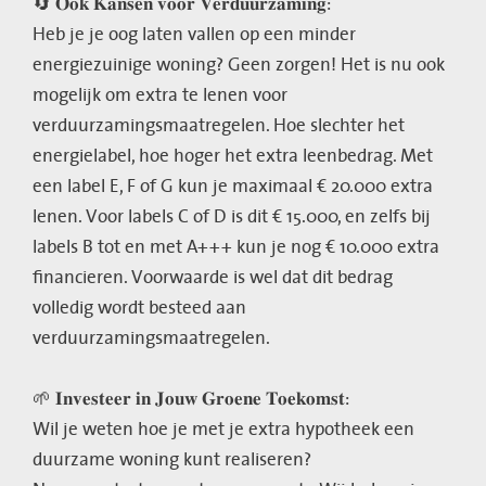
🔄 𝐎𝐨𝐤 𝐊𝐚𝐧𝐬𝐞𝐧 𝐯𝐨𝐨𝐫 𝐕𝐞𝐫𝐝𝐮𝐮𝐫𝐳𝐚𝐦𝐢𝐧𝐠:
Heb je je oog laten vallen op een minder
energiezuinige woning? Geen zorgen! Het is nu ook
mogelijk om extra te lenen voor
verduurzamingsmaatregelen. Hoe slechter het
energielabel, hoe hoger het extra leenbedrag. Met
een label E, F of G kun je maximaal € 20.000 extra
lenen. Voor labels C of D is dit € 15.000, en zelfs bij
labels B tot en met A+++ kun je nog € 10.000 extra
financieren. Voorwaarde is wel dat dit bedrag
volledig wordt besteed aan
verduurzamingsmaatregelen.
🌱 𝐈𝐧𝐯𝐞𝐬𝐭𝐞𝐞𝐫 𝐢𝐧 𝐉𝐨𝐮𝐰 𝐆𝐫𝐨𝐞𝐧𝐞 𝐓𝐨𝐞𝐤𝐨𝐦𝐬𝐭:
Wil je weten hoe je met je extra hypotheek een
duurzame woning kunt realiseren?